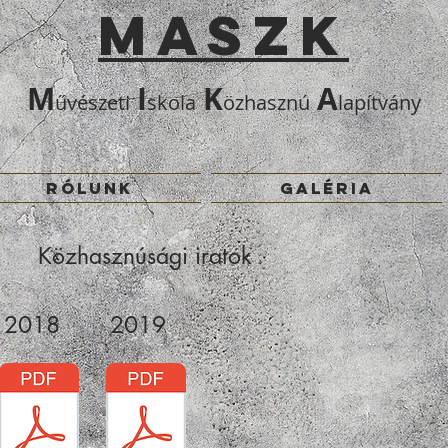
MASZK
M
I
K
A
űvészeti
skola
özhasznú
lapítvány
RÓLUNK
GALÉRIA
Közhasznúsági iratok
2018
2019